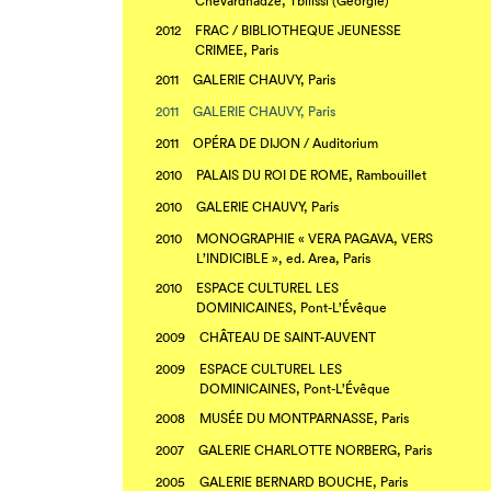
Chevardnadzé, Tbilissi (Géorgie)
2012
FRAC / BIBLIOTHEQUE JEUNESSE
CRIMEE, Paris
2011
GALERIE CHAUVY, Paris
2011
GALERIE CHAUVY, Paris
2011
OPÉRA DE DIJON / Auditorium
2010
PALAIS DU ROI DE ROME, Rambouillet
2010
GALERIE CHAUVY, Paris
2010
MONOGRAPHIE « VERA PAGAVA, VERS
L’INDICIBLE », ed. Area, Paris
2010
ESPACE CULTUREL LES
DOMINICAINES, Pont-L’Évêque
2009
CHÂTEAU DE SAINT-AUVENT
2009
ESPACE CULTUREL LES
DOMINICAINES, Pont-L’Évêque
2008
MUSÉE DU MONTPARNASSE, Paris
2007
GALERIE CHARLOTTE NORBERG, Paris
2005
GALERIE BERNARD BOUCHE, Paris