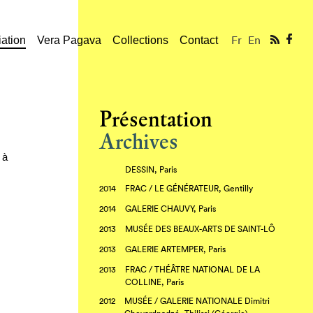
2015
GALERIE GIMPEL & MÜLLER, Paris
2015
SALON PARIS BEAUX-ARTS / GALERIE
Fr
En
ation
Vera Pagava
Collections
Contact
CHAUVY, Paris
2015
MUSÉE VALCREUSE, Éguzon
2014
GALERIE CHAUVY / SALON ART
ELYSEES, Paris
Présentation
2014
GALERIE ARTISYOU, St-Tropez
Archives
2014
MUSÉE DE GAJAC, Villeneuve-sur-Lot
 à
2014
GALERIE CHAUVY / SALON DU
DESSIN, Paris
2014
FRAC / LE GÉNÉRATEUR, Gentilly
2014
GALERIE CHAUVY, Paris
2013
MUSÉE DES BEAUX-ARTS DE SAINT-LÔ
2013
GALERIE ARTEMPER, Paris
2013
FRAC / THÉÂTRE NATIONAL DE LA
COLLINE, Paris
2012
MUSÉE / GALERIE NATIONALE Dimitri